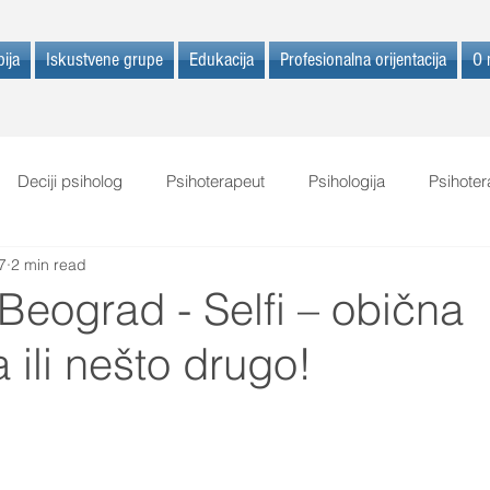
ija
Iskustvene grupe
Edukacija
Profesionalna orijentacija
O 
Deciji psiholog
Psihoterapeut
Psihologija
Psihote
7
2 min read
Beograd - Selfi – obična
a ili nešto drugo!