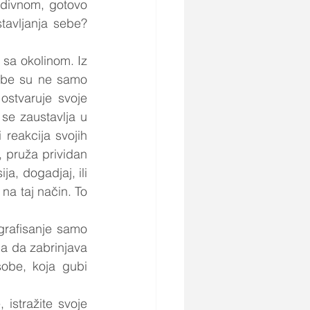
divnom, gotovo 
avljanja sebe? 
 sa okolinom. Iz 
ebe su ne samo 
ostvaruje svoje 
se zaustavlja u 
reakcija svojih 
, pruža prividan 
a, dogadjaj, ili 
a taj način. To 
grafisanje samo 
a da zabrinjava 
obe, koja gubi 
 istražite svoje 