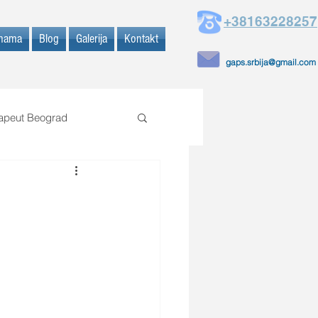
+38163228257
nama
Blog
Galerija
Kontakt
gaps.srbija@gmail.com
rapeut Beograd