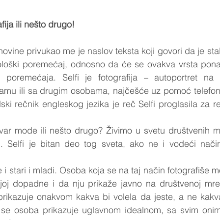
fija ili nešto drugo!
novine privukao me je naslov teksta koji govori da je stal
ihološki poremećaj, odnosno da će se ovakva vrsta ponaš
h poremećaja. Selfi je fotografija – autoportret na 
samu ili sa drugim osobama, najčešće uz pomoć telefona 
ski rečnik engleskog jezika je reč Selfi proglasila za r
tvar mode ili nešto drugo? Živimo u svetu društvenih m
.. Selfi je bitan deo tog sveta, ako ne i vodeći način
ve i stari i mladi. Osoba koja se na taj način fotografiše
njoj dopadne i da nju prikaže javno na društvenoj mrež
rikazuje onakvom kakva bi volela da jeste, a ne kakva
n se osoba prikazuje uglavnom idealnom, sa svim onim 