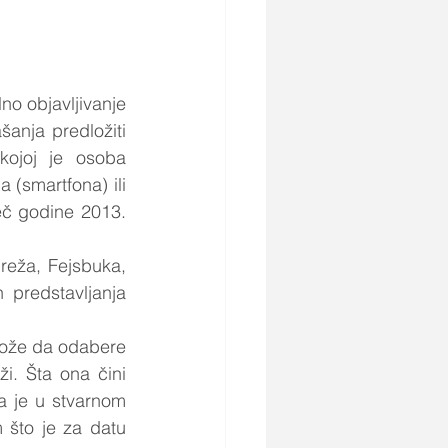
no objavljivanje 
anja predložiti 
kojoj je osoba 
(smartfona) ili 
eč godine 2013. 
reža, Fejsbuka, 
 predstavljanja 
 može da odabere 
i. Šta ona čini 
 je u stvarnom 
što je za datu 