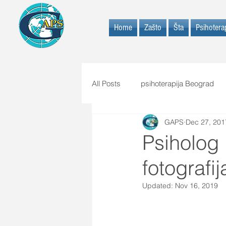
Home
Zašto
Šta
Psihoterap
All Posts
psihoterapija Beograd
GAPS
Dec 27, 201
Psiholog 
fotografij
Updated:
Nov 16, 2019