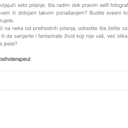
ljajući sebi pitanje: šta radim dok pravim selfi fotografi
vam ili dobijam takvim ponašanjem? Budite svesni ko
rujete.
li na neka od prethodnih pitanja, odredite šta želite za 
li da sanjarite i fantazirate život koji nije vaš, već slika
e jeste?
 psihoterapeut