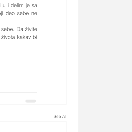
ju i delim je sa 
ji deo sebe ne 
sebe. Da živite 
 života kakav bi 
See All