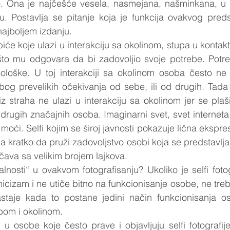
. Ona je najčešće vesela, nasmejana, našminkana, u 
. Postavlja se pitanje koja je funkcija ovakvog predst
najboljem izdanju.
će koje ulazi u interakciju sa okolinom, stupa u kontakt
to mu odgovara da bi zadovoljio svoje potrebe. Potr
hološke. U toj interakciji sa okolinom osoba često ne 
og prevelikih očekivanja od sebe, ili od drugih. Tada 
z straha ne ulazi u interakciju sa okolinom jer se plaši 
 ili drugih značajnih osoba. Imaginarni svet, svet interneta
moći. Selfi kojim se široj javnosti pokazuje lična ekspresij
 kratko da pruži zadovoljstvo osobi koja se predstavlja n
čava sa velikim brojem lajkova.
lnosti“ u ovakvom fotografisanju? Ukoliko je selfi foto
cizam i ne utiče bitno na funkcionisanje osobe, ne treb
staje kada to postane jedini način funkcionisanja os
bom i okolinom.
u osobe koje često prave i objavljuju selfi fotografije,