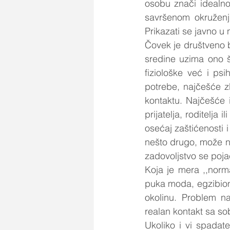
osobu znači idealno
savršenom okruženju
Prikazati se javno u 
Čovek je društveno bi
sredine uzima ono š
fiziološke već i psi
potrebe, najčešće zb
kontaktu. Najčešće i
prijatelja, roditelja
osećaj zaštićenosti i 
nešto drugo, može na
zadovoljstvo se poja
Koja je mera ,,norma
puka moda, egzibioni
okolinu. Problem na
realan kontakt sa so
Ukoliko i vi spadate 