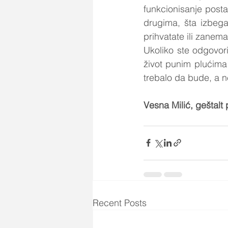
funkcionisanje postav
drugima, šta izbega
prihvatate ili zanema
Ukoliko ste odgovori
život punim plućima i
trebalo da bude, a n
Vesna Milić, geštalt
Recent Posts