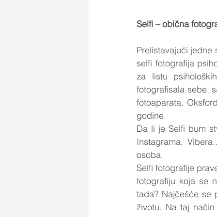
Selfi – obična fotogra
Prelistavajući jedne 
selfi fotografija ps
za listu psihološki
fotografisala sebe, 
fotoaparata. Oksford
godine. 
Da li je Selfi bum s
Instagrama, Vibera.
osoba.
Selfi fotografije pra
fotografiju koja se 
tada? Najčešće se p
životu. Na taj nači