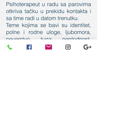
Psihoterapeut u radu sa parovima
otkriva tačku u prekidu kontakta i
sa time radi u datom trenutku.
Teme kojima se bavi su identitet,
polne i rodne uloge, ljubomora,
neverstvo, tuga, neplodnost,
usvajanje deteta i ostalo.
Način rada: Zajedno, a po potrebi
se radi individualno sa svakim
partnerom ponaosob.
Pozovite nas
+38163228257
Email: gaps.srbija@gmail.com
O nama
Ustanička170e,
Begejska 2a
Beograd, Srbija