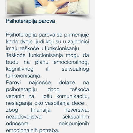
Psihoterapija parova
Psihoterapija parova se primenjuje
kada dvoje ljudi koji su u zajednici
imaju teškoće u funkcionisanju
Teškoće funkcionisanja mogu da
budu na planu emocionalnog,
kognitivnog ili seksualnog
funkcionisanja.
Parovi najčešće dolaze na
psihoterapiju zbog teškoća
vezanih za lošu komunikaciju,
neslaganja oko vaspitanja dece ,
zbog finansija, neverstva,
nezadovoljstva seksualnim
odnosom, neispunjenih
emocionalnih potreba.