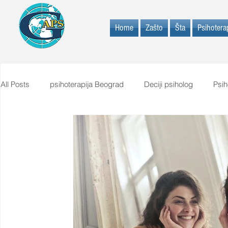
Home
Zašto
Šta
Psihoterap
All Posts
psihoterapija Beograd
Deciji psiholog
Psih