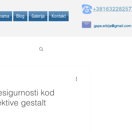
+38163228257
nama
Blog
Galerija
Kontakt
gaps.srbija@gmail.com
sigurnosti kod
ktive gestalt