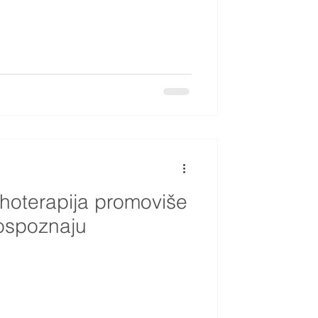
ihoterapija promoviše
mospoznaju