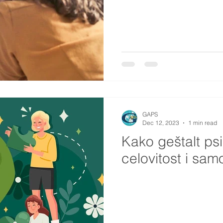
GAPS
Dec 12, 2023
1 min read
Kako geštalt ps
celovitost i sa