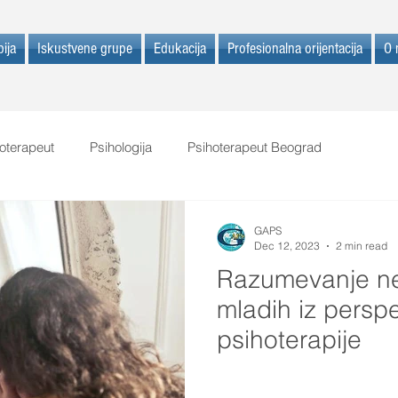
ija
Iskustvene grupe
Edukacija
Profesionalna orijentacija
O 
oterapeut
Psihologija
Psihoterapeut Beograd
GAPS
Dec 12, 2023
2 min read
Razumevanje ne
mladih iz perspe
psihoterapije