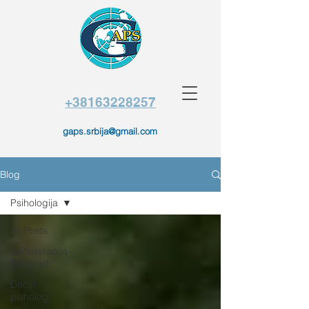
+38163228257
gaps.srbija@gmail.com
Blog
Psihologija
All Posts
psihoterapija
Beograd
Deciji
psiholog