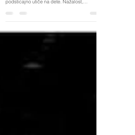
Upoređivanje deteta sa drugima može biti
podsticajno za razvoj samo ukoliko to
podsticajno utiče na dete. Nažalost,
poređenjem se u...