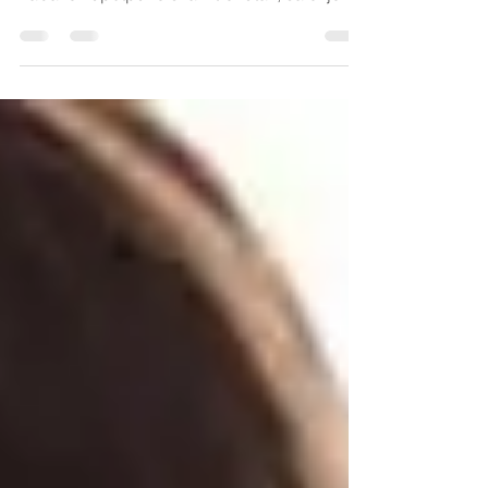
Živimo u vremenu u kojem se velika pažnja
pridaje aktivnostima koje bi trebale da nas
zabave i upotpune svaki trenutak, sa ciljem
da se...