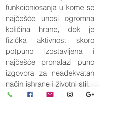
funkcioniosanja u kome se 
najčešće unosi ogromna 
količina hrane, dok je 
fizička aktivnost skoro 
potpuno izostavljena i 
najčešće pronalazi puno 
izgovora za neadekvatan 
način ishrane i životni stil.
Postoje mnogobrojni 
slučajevi kada se razviju i 
određeni poremećaji u 
ishrani kao što je 
anoreksija i bulimija u čijoj 