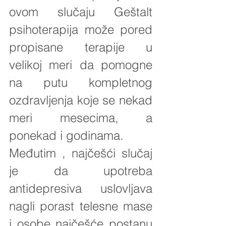
ovom slučaju Geštalt 
psihoterapija može pored 
propisane terapije u 
velikoj meri da pomogne 
na putu kompletnog 
ozdravljenja koje se nekad 
meri mesecima, a 
ponekad i godinama.
Međutim , najčešći slučaj 
je da upotreba 
antidepresiva uslovljava 
nagli porast telesne mase 
i osobe najčešće postanu 