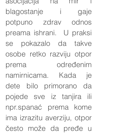
asocijacija na mir i 
blagostanje i gaje 
potpuno zdrav odnos 
preama ishrani.  U praksi 
se pokazalo da takve 
osobe retko razviju otpor 
prema određenim 
namirnicama. Kada je 
dete bilo primorano da 
pojede sve iz tanjira ili 
npr.spanać prema kome 
ima izrazitu averziju, otpor 
često može da pređe u 