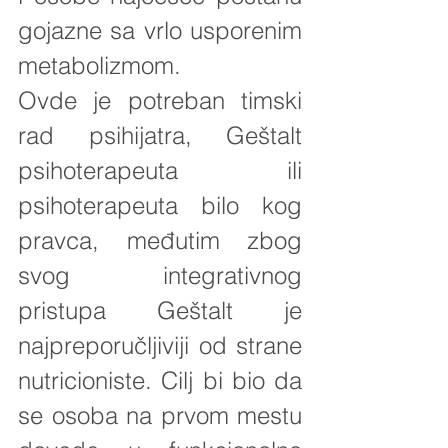
gojazne sa vrlo usporenim 
metabolizmom.
Ovde je potreban timski 
rad psihijatra, Geštalt 
psihoterapeuta ili 
psihoterapeuta bilo kog 
pravca, međutim zbog 
svog integrativnog 
pristupa Geštalt je 
najpreporučljiviji od strane  
nutricioniste. Cilj bi bio da 
se osoba na prvom mestu 