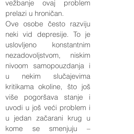
vežbanje ovaj problem 
prelazi u hroničan. 
Ove osobe često razviju 
neki vid depresije. To je 
uslovljeno konstantnim 
nezadovoljstvom, niskim 
nivoom samopouzdanja i 
u nekim slučajevima 
kritikama okoline, što još 
više pogoršava stanje i 
uvodi u još veći problem i 
u jedan začarani krug u 
kome se smenjuju – 