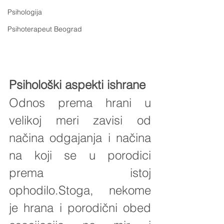
Psihologija
Psihoterapeut Beograd
Psihološki aspekti ishrane
Odnos prema hrani u 
velikoj meri zavisi od 
načina odgajanja i načina 
na koji se u porodici 
prema istoj 
ophodilo.Stoga, nekome 
je hrana i porodični obed 