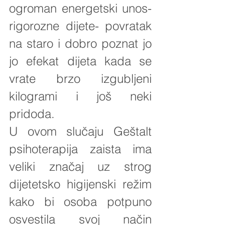
ogroman energetski unos- 
rigorozne dijete- povratak 
na staro i dobro poznat jo 
jo efekat dijeta kada se 
vrate brzo izgubljeni 
kilogrami i još neki 
pridoda.
U ovom slučaju Geštalt 
psihoterapija zaista ima 
veliki značaj uz strog 
dijetetsko higijenski režim 
kako bi osoba potpuno 
osvestila svoj način 