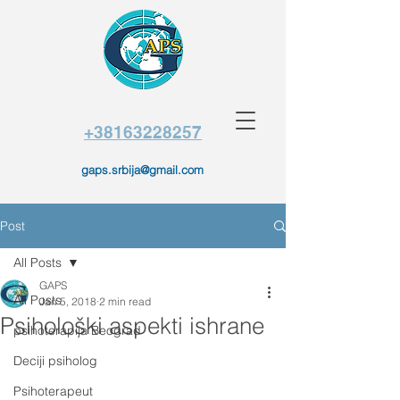
+38163228257
gaps.srbija@gmail.com
Post
All Posts
GAPS
All Posts
Jan 5, 2018
2 min read
Psihološki aspekti ishrane
psihoterapija Beograd
Deciji psiholog
Psihoterapeut