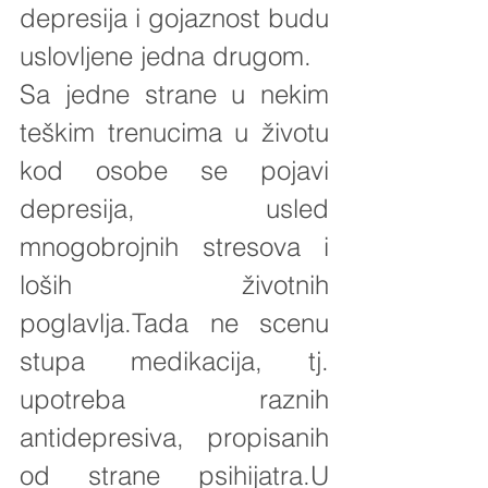
depresija i gojaznost budu 
uslovljene jedna drugom.
Sa jedne strane u nekim 
teškim trenucima u životu 
kod osobe se pojavi 
depresija, usled 
mnogobrojnih stresova i 
loših životnih 
poglavlja.Tada ne scenu 
stupa medikacija, tj. 
upotreba raznih 
antidepresiva, propisanih 
od strane psihijatra.U 