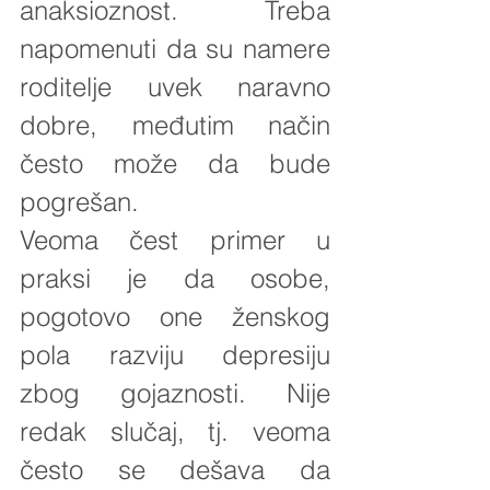
anaksioznost. Treba 
napomenuti da su namere 
roditelje uvek naravno 
dobre, međutim način 
često može da bude 
pogrešan.
Veoma čest primer u 
praksi je da osobe, 
pogotovo one ženskog 
pola razviju depresiju 
zbog gojaznosti. Nije 
redak slučaj, tj. veoma 
često se dešava da 