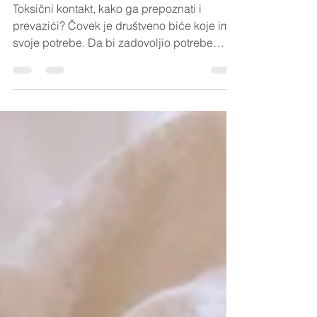
Emocionalni odnosi
Toksični kontakt, kako ga prepoznati i
prevazići? Čovek je društveno biće koje ima
svoje potrebe. Da bi zadovoljio potrebe
stupa u...