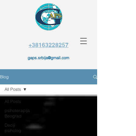
+38163228257
gaps.srbija@gmail.com
Blog
All Posts
All Posts
psihoterapija
Beograd
Deciji
psiholog