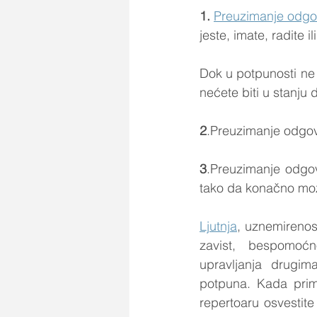
1.
Preuzimanje odgo
jeste, imate, radite i
Dok u potpunosti ne s
nećete biti u stanju 
2
.Preuzimanje odgovo
3
.Preuzimanje odgovo
tako da konačno mož
Ljutnja
, uznemirenost
zavist, bespomoćno
upravljanja drugima,
potpuna. Kada prime
repertoaru osvestite