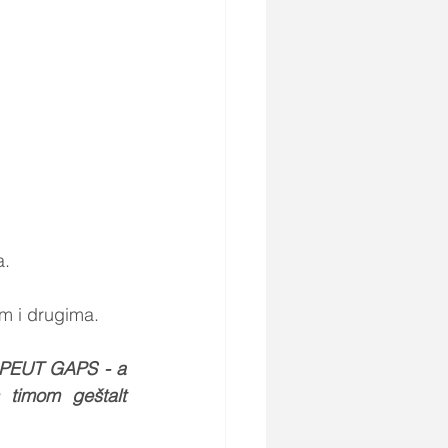
. 
om i drugima.
APEUT GAPS - a 
 timom geštalt 