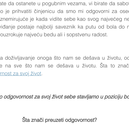
rate da ostanete u pogubnim vezama, vi birate da sabot
o je prihvatiti činjenicu da smo mi odgovorni za ose
nemirujuće je kada vidite sebe kao svog najvećeg nepri
iđanje postaje najbolji saveznik ka putu od bola do 
ouzrokuje najveću bedu ali i sopstvenu radost.
a doživljavanje onoga što nam se dešava u životu, o
ost za svoj život
. 
dgovornost za svoj život sebe stavljamo u poziciju bol
Šta znači preuzeti odgovornost?