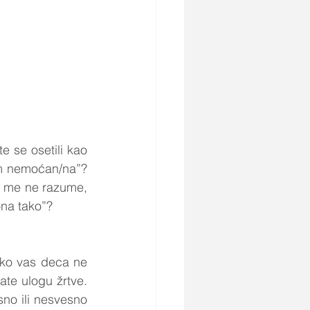
e se osetili kao 
am nemoćan/na”? 
a me ne razume, 
ona tako”?
ako vas deca ne 
ate ulogu žrtve. 
no ili nesvesno 