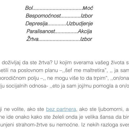
Bol...................................Мoć
Bespomoćnost..............Izbor
Depresija.............Uzbudjenje
Paralisanost................Akcija
Žrtva.............................Izbor
 doživljaj da ste žrtva? U kojim sverama vašeg života st
osetili na poslovnom planu –,,šef me maltretira”, ,, ja s
porodičnom polju –,, ne mogu više to da trpim”, ,,on/on
olju socijalnih odnosa- ,,eto ja sam joj/mu pomogla a on/
i ne volite, ako ste 
bez partnera
, ako ste ljubomorni, 
 ne ide onako kako ste želeli onda je velika šansa da bir
punjeni strahom-žrtve su nemoćne. Iz nekih razloga sves