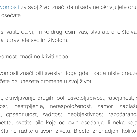
vornosti
 za svoj život znači da nikada ne okrivljujete dr
li osećate.
hvatite da vi, i niko drugi osim vas, stvarate ono što va
da upravljate svojim životom.
rnosti znači ne kriviti sebe.
rnosti znači biti svestan toga gde i kada niste preuze
ete da unesete promene u svoj život.
, okrivljavanje drugih, bol, osvetoljubivost, rasejanost,
st, nestrpljenje, neraspoloženost, zamor, zaplaše
 opsednutost, zadrtost, neobjektivnost, razočaranost..
tite, osetite bilo koje od ovih osećanja ili neka koj
 šta ne radite u svom životu. Bićete iznenadjeni koliko j