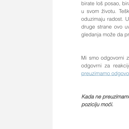
birate loš posao, bi
u svom životu. Tešk
oduzimaju radost. Uz
druge strane ovo uv
gledanja može da pr
Mi smo odgovorni z
preuzimamo odgovorn
Kada ne preuzimamo o
poziciju moći.