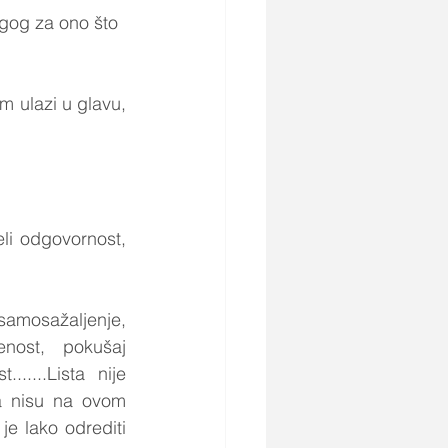
ugog za ono što 
m ulazi u glavu, 
li odgovornost, 
 samosažaljenje, 
nost, pokušaj 
.....Lista nije 
a nisu na ovom 
e lako odrediti 