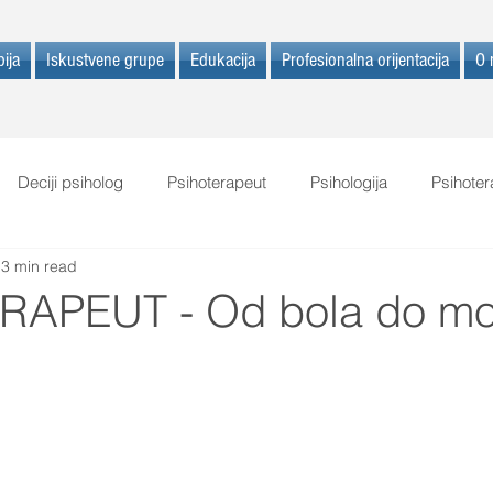
ija
Iskustvene grupe
Edukacija
Profesionalna orijentacija
O 
Deciji psiholog
Psihoterapeut
Psihologija
Psihote
3 min read
RAPEUT - Od bola do mo