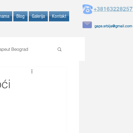
+38163228257
nama
Blog
Galerija
Kontakt
gaps.srbija@gmail.com
rapeut Beograd
ći