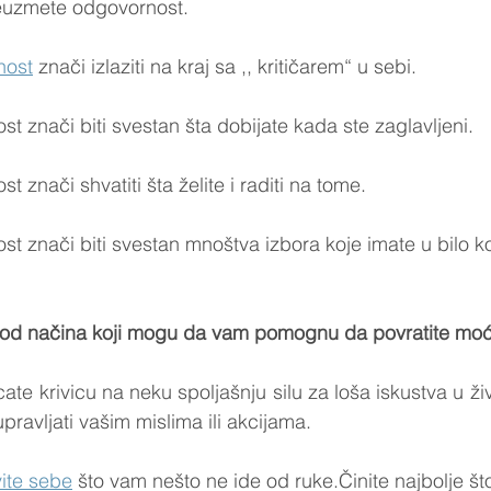
reuzmete odgovornost.
nost
 znači izlaziti na kraj sa ,, kritičarem“ u sebi.
st znači biti svestan šta dobijate kada ste zaglavljeni.
t znači shvatiti šta želite i raditi na tome.
t znači biti svestan mnoštva izbora koje imate u bilo ko
 od načina koji mogu da vam pomognu da povratite mo
te krivicu na neku spoljašnju silu za loša iskustva u živ
ravljati vašim mislima ili akcijama.
vite sebe
 što vam nešto ne ide od ruke.Činite najbolje š