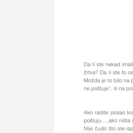
Da li ste nekad imali
žrtva? Da li ste to 
Možda je to bilo na 
ne poštuje”, ili na p
Ako radite posao koj
poštuju....,ako ništa
Nije čudo što ste is