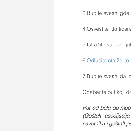
3.Budite svesni gde 
4.Osvestite ,,kritičar
5.Istražite šta dobija
6.
Odlučite šta želite
7.Budite svesni da i
Odaberite put koji d
Put od bola do moć
(Geštalt asocijacij
savetnika i geštalt