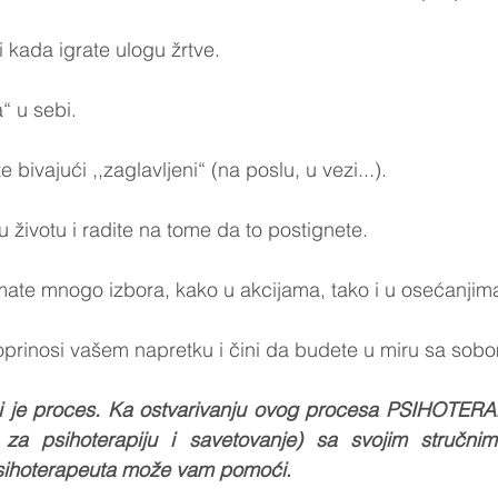
i kada igrate ulogu žrtve.
a“ u sebi. 
te bivajući ,,zaglavljeni“ (na poslu, u vezi...).
 u životu i radite na tome da to postignete.
mate mnogo izbora, kako u akcijama, tako i u osećanjima
oprinosi vašem napretku i čini da budete u miru sa sob
i je proces. Ka ostvarivanju ovog procesa PSIHOTER
a za psihoterapiju i savetovanje) sa svojim stručnim
 psihoterapeuta može vam pomoći
.