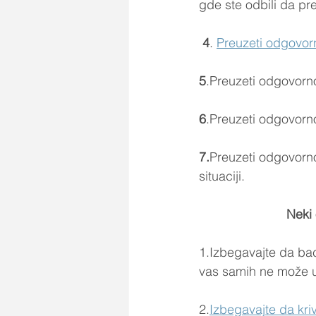
gde ste odbili da p
4
. 
Preuzeti odgovor
5
.Preuzeti odgovorno
6
.Preuzeti odgovornos
7.
Preuzeti odgovornos
situaciji. 
Neki
1.Izbegavajte da baca
vas samih ne može up
2.
Izbegavajte da kri