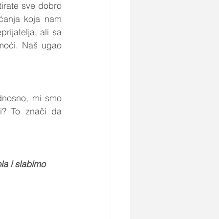
irate sve dobro 
ćanja koja nam 
jatelja, ali sa 
moći. Naš ugao 
dnosno, mi smo 
odgovrni za reakcije na sve što nam se dešava u životu. Šta to znači? To znači da 
a i slabimo 