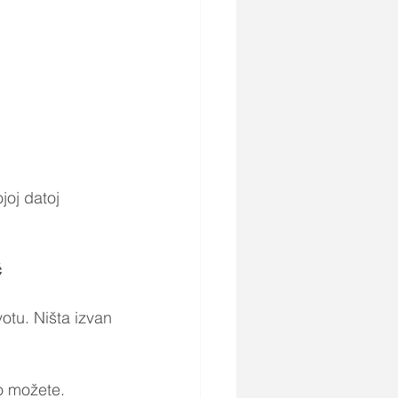
joj datoj 
ć
otu. Ništa izvan 
to možete.